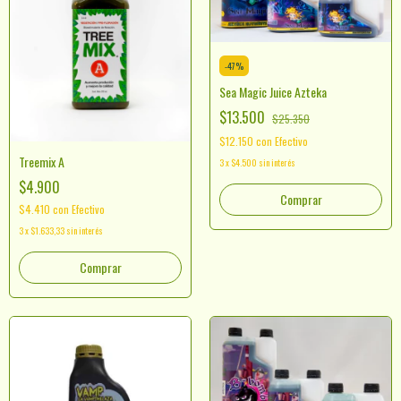
-
47
%
Sea Magic Juice Azteka
$13.500
$25.350
$12.150
con
Efectivo
Treemix A
3
x
$4.500
sin interés
$4.900
Comprar
$4.410
con
Efectivo
3
x
$1.633,33
sin interés
Comprar