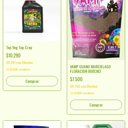
Top Veg Top Crop
$10.290
$9.261
con
Efectivo
VAMP GUANO MURCIELAGO
3
x
$3.430
sin interés
FLORACION 800CM3
$7.500
Comprar
$6.750
con
Efectivo
3
x
$2.500
sin interés