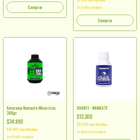
Comprar
3
x
$1.450
sin interés
Amazonia Namaste Micorrizas
SHANTI - NAMASTE
300gr
$13.300
$34.890
$11.970
con
Efectivo
$31.401
con
Efectivo
3
x
$4.433,33
sin interés
3
x
$11.630
sin interés