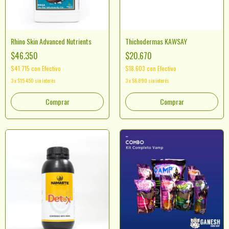
Rhino Skin Advanced Nutrients
Thichodermas KAWSAY
$46.350
$20.670
$41.715
con
Efectivo
$18.603
con
Efectivo
3
x
$15.450
sin interés
3
x
$6.890
sin interés
Comprar
Comprar