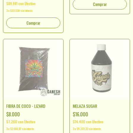
$89.991
con
Efectivo
3
x
$33.330
sin interés
Comprar
FIBRA DE COCO - LIZARD
MELAZA SUGAR
$8.000
$16.000
$7.200
con
Efectivo
$14.400
con
Efectivo
3
x
$2.666,67
sin interés
3
x
$5.333,33
sin interés