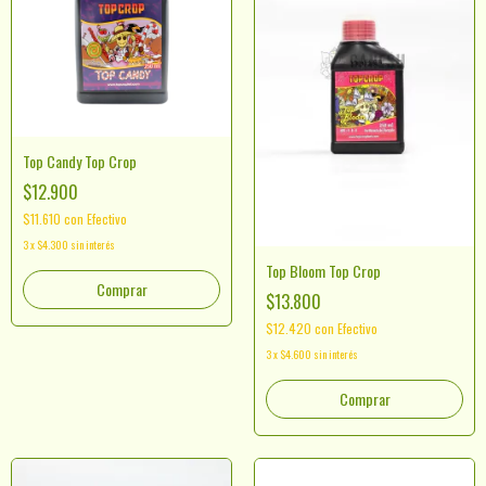
Top Candy Top Crop
$12.900
$11.610
con
Efectivo
3
x
$4.300
sin interés
Top Bloom Top Crop
Comprar
$13.800
$12.420
con
Efectivo
3
x
$4.600
sin interés
Comprar