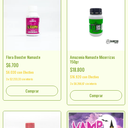
Flora Booster Namaste
Amazonia Namaste Micorrizas
150gr
$6.700
$18.800
$6.030
con
Efectivo
$16.920
con
Efectivo
3
x
$2.233,33
sin interés
3
x
$6.266,67
sin interés
Comprar