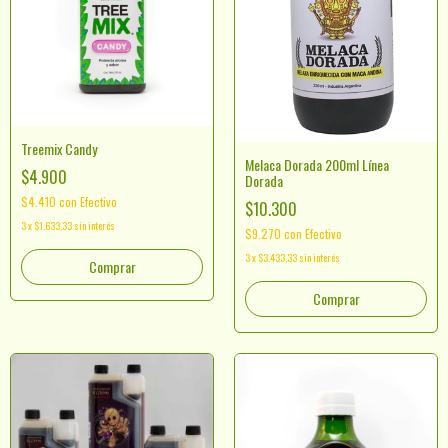
Treemix Candy
Melaca Dorada 200ml Línea
$4.900
Dorada
$4.410
con
Efectivo
$10.300
3
x
$1.633,33
sin interés
$9.270
con
Efectivo
3
x
$3.433,33
sin interés
Comprar