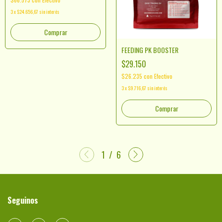
3
x
$24.656,67
sin interés
Comprar
FEEDING PK BOOSTER
$29.150
$26.235
con
Efectivo
3
x
$9.716,67
sin interés
Comprar
1
/
6
Seguinos