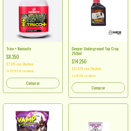
Trico + Namaste
Deeper Underground Top Crop
250ml
$8.350
$14.250
$7.515
con
Efectivo
$12.825
con
Efectivo
3
x
$2.783,33
sin interés
3
x
$4.750
sin interés
Comprar