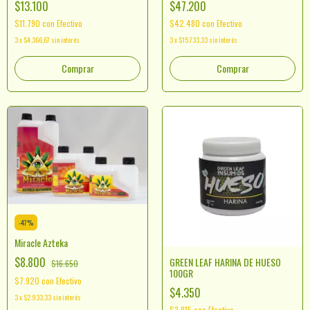
$13.100
$47.200
$11.790
con
Efectivo
$42.480
con
Efectivo
3
x
$4.366,67
sin interés
3
x
$15.733,33
sin interés
-
47
%
Miracle Azteka
$8.800
GREEN LEAF HARINA DE HUESO
$16.650
100GR
$7.920
con
Efectivo
$4.350
3
x
$2.933,33
sin interés
$3.915
con
Efectivo