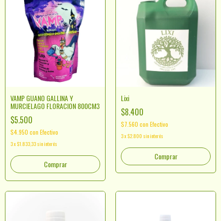
VAMP GUANO GALLINA Y
Lixi
MURCIELAGO FLORACION 800CM3
$8.400
$5.500
$7.560
con
Efectivo
$4.950
con
Efectivo
3
x
$2.800
sin interés
3
x
$1.833,33
sin interés
Comprar