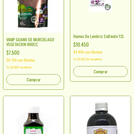
Humus De Lombriz Cultivate 12L
VAMP GUANO DE MURCIELAGO
$10.450
VEGETACION 800CC
$7.500
$9.405
con
Efectivo
3
x
$3.483,33
sin interés
$6.750
con
Efectivo
3
x
$2.500
sin interés