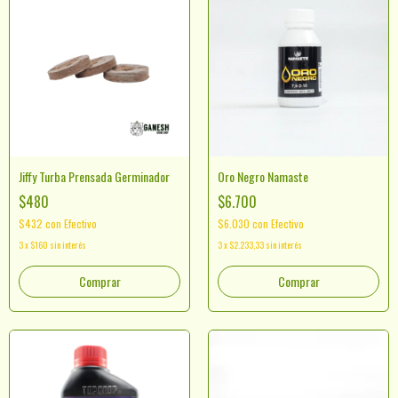
Jiffy Turba Prensada Germinador
Oro Negro Namaste
$480
$6.700
$432
con
Efectivo
$6.030
con
Efectivo
3
x
$160
sin interés
3
x
$2.233,33
sin interés
Comprar