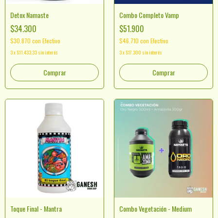
Detox Namaste
Combo Completo Vamp
$34.300
$51.900
$30.870
con
Efectivo
$46.710
con
Efectivo
3
x
$11.433,33
sin interés
3
x
$17.300
sin interés
Comprar
Toque Final - Mantra
Combo Vegetación - Medium