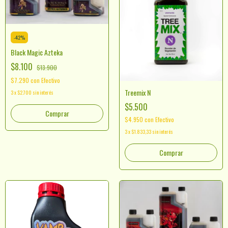
-
42
%
Black Magic Azteka
$8.100
$13.900
$7.290
con
Efectivo
Treemix N
3
x
$2.700
sin interés
$5.500
Comprar
$4.950
con
Efectivo
3
x
$1.833,33
sin interés
Comprar