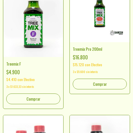
Treemix Pro 200ml
$16.800
Treemix F
$15.120
con
Efectivo
$4.900
3
x
$5.600
sin interés
$4.410
con
Efectivo
3
x
$1.633,33
sin interés
Comprar