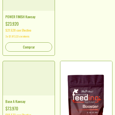
POWER FINISH Kawsay
$23.920
$21.528
con
Efectivo
3
x
$7.973,33
sin interés
Comprar
Base A Kawsay
$73.970
$66.573
con
Efectivo