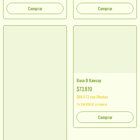
Comprar
Comprar
Base B Kawsay
$73.970
$66.573
con
Efectivo
3
x
$24.656,67
sin interés
Comprar