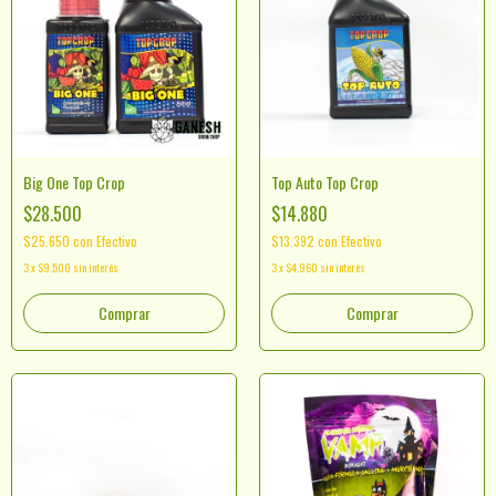
Big One Top Crop
Top Auto Top Crop
$28.500
$14.880
$25.650
con
Efectivo
$13.392
con
Efectivo
3
x
$9.500
sin interés
3
x
$4.960
sin interés
Comprar
Comprar