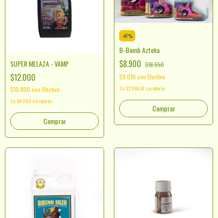
-
47
%
B-Bomb Azteka
$8.900
SUPER MELAZA - VAMP
$16.650
$12.000
$8.010
con
Efectivo
3
x
$2.966,67
sin interés
$10.800
con
Efectivo
3
x
$4.000
sin interés
Comprar