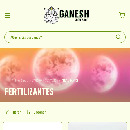
Inicio
/
Grow Shop
/
NUTRICION Y SUSTRATOS
/
FERTILIZANTES
FERTILIZANTES
Filtrar
Ordenar