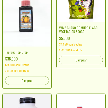
VAMP GUANO DE MURCIELAGO
VEGETACION 800CC
$5.500
$4.950
con
Efectivo
3
x
$1.833,33
sin interés
Top Bud Top Crop
$38.900
$35.010
con
Efectivo
3
x
$12.966,67
sin interés
Comprar