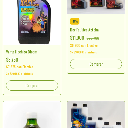
-
47
%
Devil's Juice Azteka
$11.000
$20.700
$9.900
con
Efectivo
Vamp Hechizo Bloom
3
x
$3.666,67
sin interés
$8.750
Comprar
$7.875
con
Efectivo
3
x
$2.916,67
sin interés