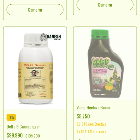
Comprar
Vamp Hechizo Boom
$8.750
-
9
%
$7.875
con
Efectivo
Delta 9 Cannabiogen
3
x
$2.916,67
sin interés
$99.990
$109.700