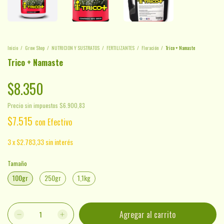
Inicio
/
Grow Shop
/
NUTRICION Y SUSTRATOS
/
FERTILIZANTES
/
Floración
/
Trico + Namaste
Trico + Namaste
$8.350
Precio sin impuestos
$6.900,83
$7.515
con
Efectivo
3
x
$2.783,33
sin interés
Tamaño
100gr
250gr
1,1kg