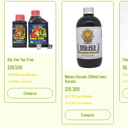
Big One Top Crop
Flo
$28.500
$6
$25.650
con
Efectivo
$6
Melaca Dorada 200ml Línea
Dorada
3
x
$9.500
sin interés
3
x
$
$10.300
Comprar
$9.270
con
Efectivo
3
x
$3.433,33
sin interés