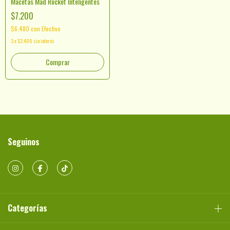
Macetas Mad Rocket Inteligentes
$7.200
$6.480
con
Efectivo
3
x
$2.400
sin interés
Comprar
Seguinos
Categorías