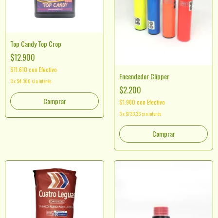
Top Candy Top Crop
$12.900
$11.610
con
Efectivo
Encendedor Clipper
3
x
$4.300
sin interés
$2.200
Comprar
$1.980
con
Efectivo
3
x
$733,33
sin interés
Comprar