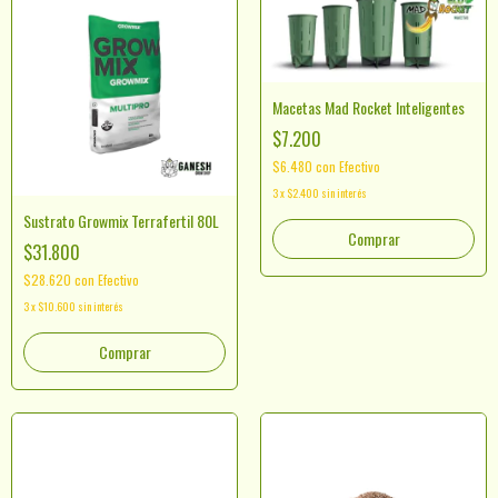
Macetas Mad Rocket Inteligentes
$7.200
$6.480
con
Efectivo
3
x
$2.400
sin interés
Sustrato Growmix Terrafertil 80L
Comprar
$31.800
$28.620
con
Efectivo
3
x
$10.600
sin interés