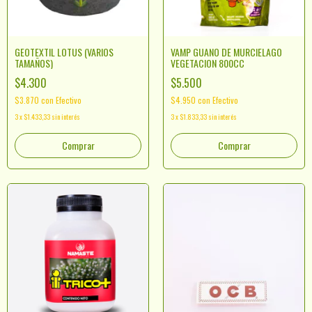
GEOTEXTIL LOTUS (VARIOS
VAMP GUANO DE MURCIELAGO
TAMAÑOS)
VEGETACION 800CC
$4.300
$5.500
$3.870
con
Efectivo
$4.950
con
Efectivo
3
x
$1.433,33
sin interés
3
x
$1.833,33
sin interés
Comprar