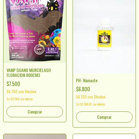
VAMP GUANO MURCIELAGO
FLORACION 800CM3
PH- Namaste
$7.500
$6.800
$6.750
con
Efectivo
$6.120
con
Efectivo
3
x
$2.500
sin interés
3
x
$2.266,67
sin interés
Comprar