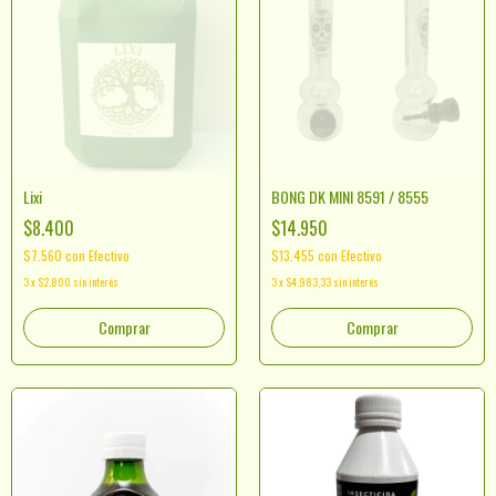
Lixi
BONG DK MINI 8591 / 8555
$8.400
$14.950
$7.560
con
Efectivo
$13.455
con
Efectivo
3
x
$2.800
sin interés
3
x
$4.983,33
sin interés
Comprar