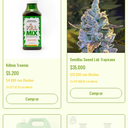
Semillas Sweed Lab Tropicana
Killmix Treemix
$35.000
$5.200
$31.500
con
Efectivo
$4.680
con
Efectivo
3
x
$11.666,67
sin interés
3
x
$1.733,33
sin interés
Comprar