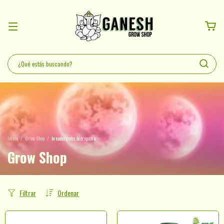
Inicio
/
Grow Shop
/
breadcrumbs.hidroponia
Grow Shop
Filtrar
Ordenar