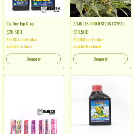
Big One Top Crop
SEMILLAS INDIAN SEEDS EGYPTO
$28.500
$18.500
$25.650
con
Efectivo
$16.650
con
Efectivo
3
x
$9.500
sin interés
3
x
$6.166,67
sin interés
Comprar
Comprar