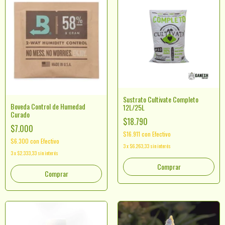
Sustrato Cultivate Completo
Boveda Control de Humedad
12L/25L
Curado
$18.790
$7.000
$16.911
con
Efectivo
$6.300
con
Efectivo
3
x
$6.263,33
sin interés
3
x
$2.333,33
sin interés
Comprar
Comprar