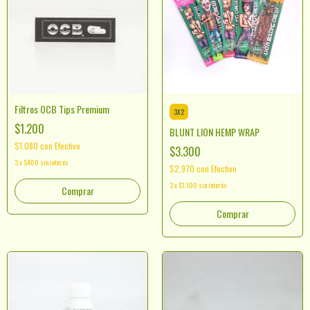
Filtros OCB Tips Premium
3X2
$1.200
BLUNT LION HEMP WRAP
$1.080
con
Efectivo
$3.300
3
x
$400
sin interés
$2.970
con
Efectivo
3
x
$1.100
sin interés
Comprar