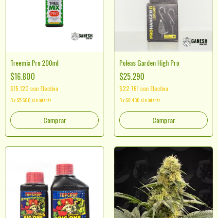
Treemix Pro 200ml
Poleas Garden High Pro
$16.800
$25.290
$15.120
con
Efectivo
$22.761
con
Efectivo
3
x
$5.600
sin interés
3
x
$8.430
sin interés
Comprar