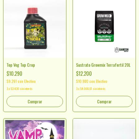
Top Veg Top Crop
Sustrato Growmix Terrafertil 20L
$10.290
$12.200
$9.261
con
Efectivo
$10.980
con
Efectivo
3
x
$3.430
sin interés
3
x
$4.066,67
sin interés
Comprar