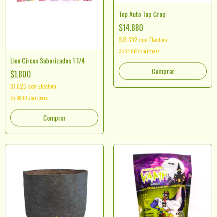
Top Auto Top Crop
$14.880
$13.392
con
Efectivo
3
x
$4.960
sin interés
Lion Circus Saborizados 1 1/4
Comprar
$1.800
$1.620
con
Efectivo
3
x
$600
sin interés
Comprar