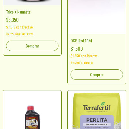
Trico + Namaste
$8.350
$7.515
con
Efectivo
3
x
$2.783,33
sin interés
OCB Red 1 1/4
Comprar
$1.500
$1.350
con
Efectivo
3
x
$500
sin interés