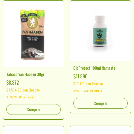
BioProtect 100ml Namaste
Tabaco Van Haasen 30gr
$11.890
$8.372
$10.701
con
Efectivo
$7.534,80
con
Efectivo
3
x
$3.963,33
sin interés
3
x
$2.790,67
sin interés
Comprar