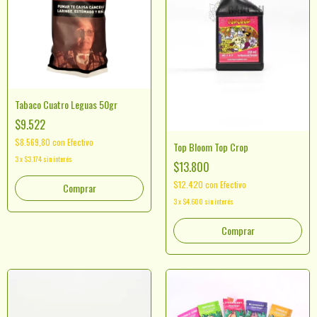
Tabaco Cuatro Leguas 50gr
$9.522
$8.569,80
con
Efectivo
Top Bloom Top Crop
3
x
$3.174
sin interés
$13.800
$12.420
con
Efectivo
Comprar
3
x
$4.600
sin interés
Comprar