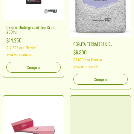
Deeper Underground Top Crop
250ml
$14.250
PERLITA TERRAFERTIL 5L
$12.825
con
Efectivo
$6.300
3
x
$4.750
sin interés
$5.670
con
Efectivo
3
x
$2.100
sin interés