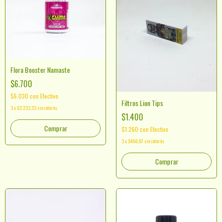
Flora Booster Namaste
$6.700
$6.030
con
Efectivo
Filtros Lion Tips
3
x
$2.233,33
sin interés
$1.400
Comprar
$1.260
con
Efectivo
3
x
$466,67
sin interés
Comprar