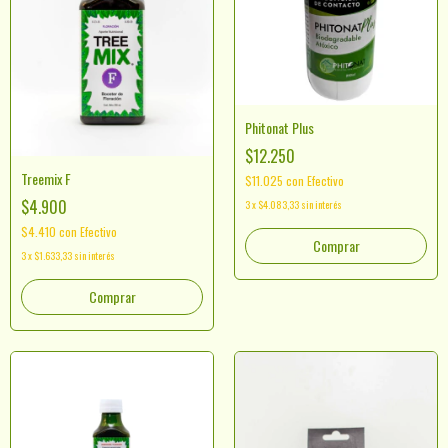
Phitonat Plus
$12.250
Treemix F
$11.025
con
Efectivo
$4.900
3
x
$4.083,33
sin interés
$4.410
con
Efectivo
Comprar
3
x
$1.633,33
sin interés
Comprar