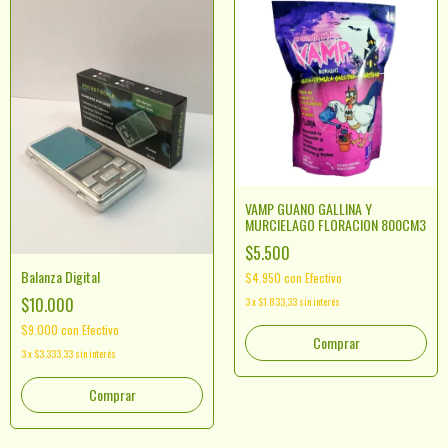
VAMP GUANO GALLINA Y
MURCIELAGO FLORACION 800CM3
$5.500
Balanza Digital
$4.950
con
Efectivo
$10.000
3
x
$1.833,33
sin interés
$9.000
con
Efectivo
3
x
$3.333,33
sin interés