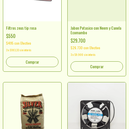
Filtros zeus tip rosa
Jabon Potasico con Neem y Canela
Ecomambo
$550
$29.700
$495
con
Efectivo
$26.730
con
Efectivo
3
x
$183,33
sin interés
3
x
$9.900
sin interés
Comprar