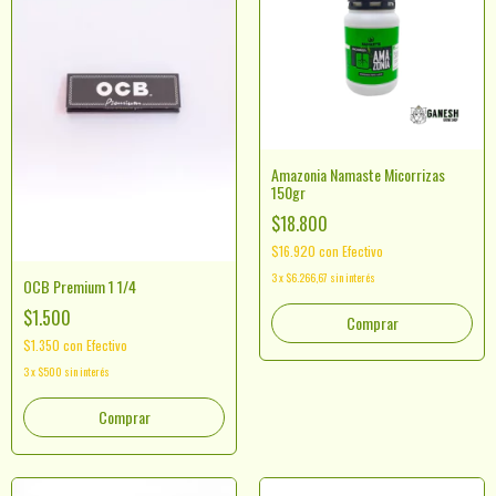
Amazonia Namaste Micorrizas
150gr
$18.800
$16.920
con
Efectivo
3
x
$6.266,67
sin interés
OCB Premium 1 1/4
$1.500
$1.350
con
Efectivo
3
x
$500
sin interés