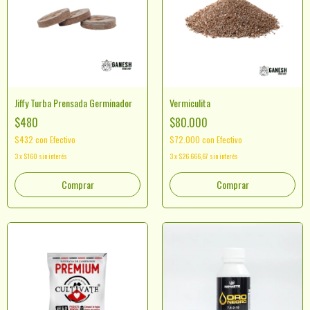
Jiffy Turba Prensada Germinador
Vermiculita
$480
$80.000
$432
con
Efectivo
$72.000
con
Efectivo
3
x
$160
sin interés
3
x
$26.666,67
sin interés
Comprar