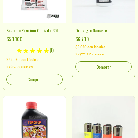
Sustrato Premium Cultivate 80L
Oro Negro Namaste
$50.100
$6.700
$6.030
con
Efectivo
(1)
3
x
$2.233,33
sin interés
$45.090
con
Efectivo
Comprar
3
x
$16.700
sin interés