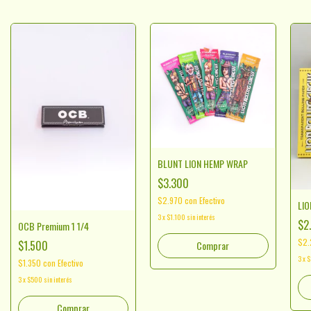
BLUNT LION HEMP WRAP
$3.300
$2.970
con
Efectivo
LIO
3
x
$1.100
sin interés
$2
OCB Premium 1 1/4
$2
$1.500
Comprar
3
x
$
$1.350
con
Efectivo
3
x
$500
sin interés