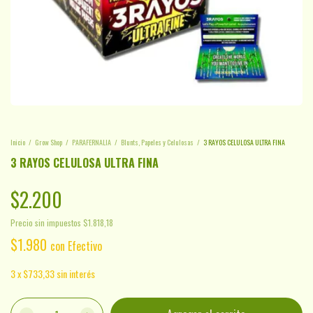
Inicio
/
Grow Shop
/
PARAFERNALIA
/
Blunts, Papeles y Celulosas
/
3 RAYOS CELULOSA ULTRA FINA
3 RAYOS CELULOSA ULTRA FINA
$2.200
Precio sin impuestos
$1.818,18
$1.980
con
Efectivo
3
x
$733,33
sin interés