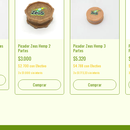
es
Picador Zeus Hemp 2
Picador Zeus Hemp 3
Partes
Partes
$3.000
$5.320
$2.700
con
Efectivo
$4.788
con
Efectivo
3
x
$1.000
sin interés
3
x
$1.773,33
sin interés