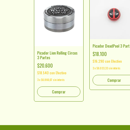
Picador DeadPool 3 Part
Picador Lion Rolling Circus
$18.100
avera Rey
3 Partes
$16.290
con
Efectivo
$14.000
$20.600
3
x
$6.033,33
sin interés
Efectivo
$18.540
con
Efectivo
n interés
3
x
$6.866,67
sin interés