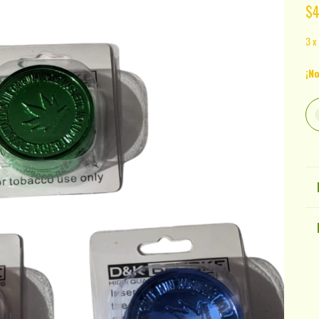
$
3
x
¡No