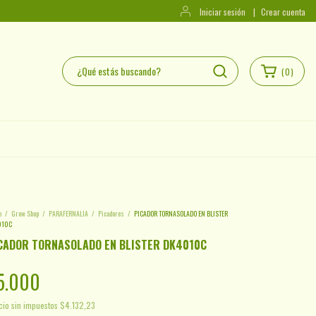
Iniciar sesión
|
Crear cuenta
(
0
)
o
/
Grow Shop
/
PARAFERNALIA
/
Picadores
/
PICADOR TORNASOLADO EN BLISTER
010C
CADOR TORNASOLADO EN BLISTER DK4010C
5.000
cio sin impuestos
$4.132,23