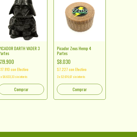
PICADOR DARTH VADER 3
Picador Zeus Hemp 4
Partes
Partes
-
15
%
$19.900
$8.030
Picador Ficha
$17.910
con
Efectivo
$7.227
con
Efectivo
Partes
3
x
$6.633,33
sin interés
3
x
$2.676,67
sin interés
$13.600
$1
$12.240
con
E
3
x
$4.533,33
sin 