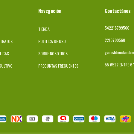
Navegación
Contactános
542216799560
TIENDA
2216799560
STRATOS
POLITICA DE USO
ganeshtiendanub
TICAS
SOBRE NOSOTROS
55 #522 ENTRE 6 
CULTIVO
PREGUNTAS FRECUENTES